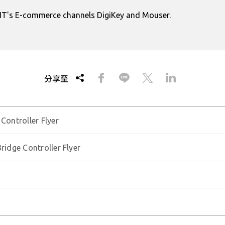
IT's E-commerce channels DigiKey and Mouser.
分享至
 Controller Flyer
Bridge Controller Flyer