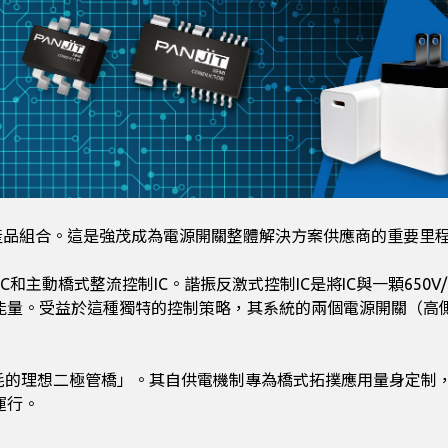
擴展其產品組合。這是強茂成為電源開關整體解決方案供應商的重要里
主動橋式整流控制IC。諧振反激式控制IC是將IC與一顆650V/4A 
。受益於這種獨特的控制策略，其系統的兩個電源開關（高側 MOS
損耗的理想二極管橋」。其自供電機制專為橋式拓撲應用量身定制
運行。