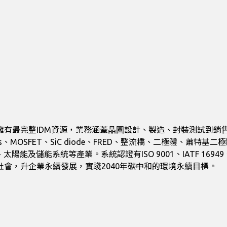
元件領域擁有最完整IDM資源，業務涵蓋晶圓設計、製造、封裝測試
MOSFET、SiC diode、FRED、整流橋、二極體、蕭特基二
統等產業。系統認證有ISO 9001、IATF 16949、ISO 1400
貢獻社會，升企業永續發展，實踐2040年碳中和的環境永續目標。