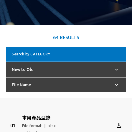
64
RESULTS
Search by CATEGORY
New to Old
File Name
車用產品型錄
File format
xlsx