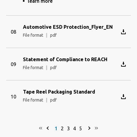
Automotive ESD Protection_Flyer_EN
File format
pdf
Statement of Compliance to REACH
File format
pdf
Tape Reel Packaging Standard
File format
pdf
1
2
3
4
5