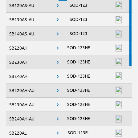
SOD-123FL
SOD-123
SB120AS-AU
SOD-123HE
SOD-323
SOD-123
SB130AS-AU
SOD-323HE
SOD-523
SOD-123
SB140AS-AU
SOD-923
SOT-23
SOT-23 6L
SOD-123HE
SB220AH
SOT-323
SOT-363
SOD-123HE
SB230AH
SOT-523
SOT-563
SOD-123HE
SB240AH
SOD-123HE
SB220AH-AU
SOD-123HE
SB230AH-AU
SOD-123HE
SB240AH-AU
SOD-123FL
SB220AL