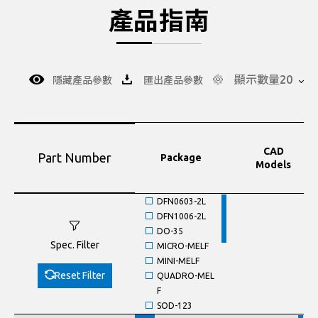
產品指南
顯示數量20
隱藏產品參數
匯出產品參數
CAD
Part Number
Package
Models
DFN0603-2L
DFN1006-2L
DO-35
Spec. Filter
MICRO-MELF
MINI-MELF
Reset Filter
QUADRO-MEL
F
SOD-123