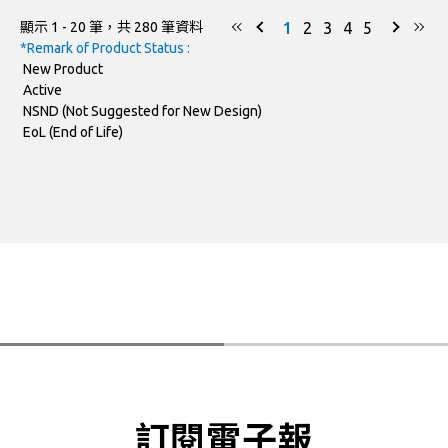
1
2
3
4
5
顯示 1 - 20 筆，共 280 筆資料
SOD-123FL
SB230AL
*Remark of Product Status :
New Product
SOD-123FL
SB240AL
Active
NSND (Not Suggested for New Design)
SOD-123FL
SB220AL-AU
EoL (End of Life)
SOD-123FL
SB230AL-AU
SOD-123FL
SB240AL-AU
SOD-323HE
SB220CH
SOD-323HE
SB230CH
SOD-323HE
SB240CH
SOD-323HE
SB260CH
訂閱電子報
SB220CH-AU
SOD-323HE