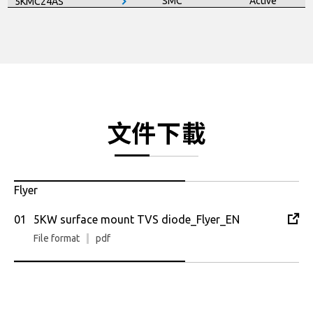
SMC
Active
5KMC24AS
SMC
Active
5KMC26AS
SMC
Active
5KMC28AS
SMC
Active
5KMC30AS
SMC
Active
5KMC33AS
文件下載
SMC
Active
5KMC36AS
SMC
Active
5KMC40AS
Flyer
SMC
Active
5KMC40CAS
5KW surface mount TVS diode_Flyer_EN
SMC
Active
5KMC43AS
File format
pdf
SMC
Active
5KMC43CAS
SMC
Active
5KMC45AS