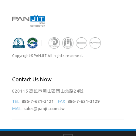
SMC
Active
5KMC70AS
SMC
Active
5KMC75AS
SMC
Active
5KMC78AS
SMC
Active
5KMC85AS
Copyright©PANJIT.All rights reserved.
5KMC90AS
SMC
Active
Contact Us Now
820115 高雄市岡山區岡山北路24號
TEL
886-7-621-3121
FAX
886-7-621-3129
MAIL
sales@panjit.com.tw
Follow Us On