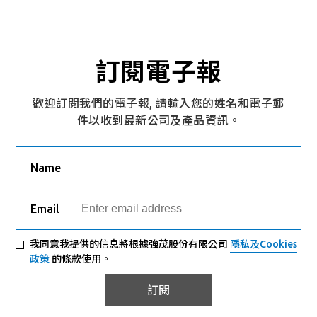
SMC
Active
5KMC45CAS
SMC
Active
5KMC48AS
訂閱電子報
SMC
Active
5KMC48CAS
SMC
Active
5KMC51AS
歡迎訂閱我們的電子報, 請輸入您的姓名和電子郵
件以收到最新公司及產品資訊。
SMC
Active
5KMC51CAS
SMC
Active
5KMC54AS
Name
SMC
Active
5KMC54CAS
Email
SMC
Active
5KMC58AS
我同意我提供的信息將根據強茂股份有限公司
隱私及Cookies
SMC
Active
5KMC58CAS
政策
的條款使用。
SMC
Active
5KMC60AS
訂閱
SMC
Active
5KMC64AS