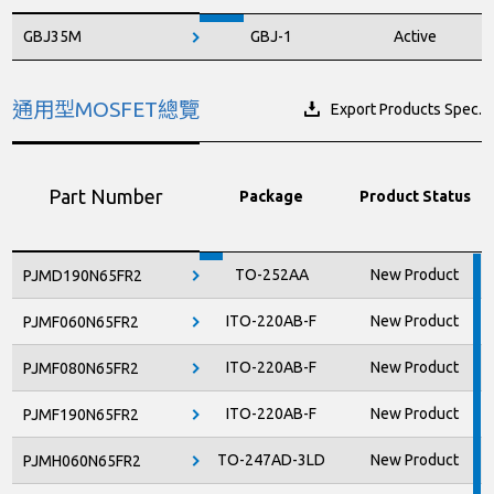
GBJ35M
GBJ-1
Active
通用型MOSFET總覽
Export Products Spec.
Part Number
Package
Product Status
TO-252AA
New Product
PJMD190N65FR2
ITO-220AB-F
New Product
PJMF060N65FR2
ITO-220AB-F
New Product
PJMF080N65FR2
ITO-220AB-F
New Product
PJMF190N65FR2
TO-247AD-3LD
New Product
PJMH060N65FR2