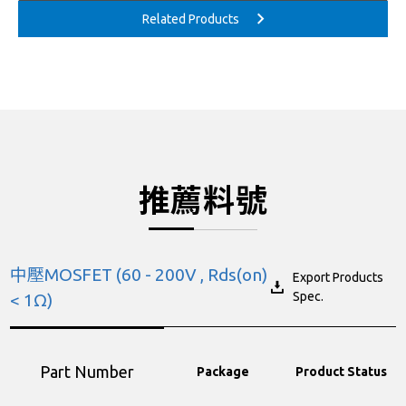
推薦料號
中壓MOSFET (60 - 200V , Rds(on)
Export Products
Spec.
< 1Ω)
Part Number
Package
Product Status