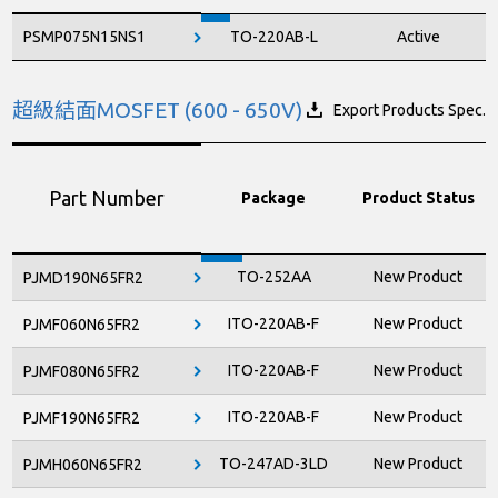
PSMP075N15NS1
TO-220AB-L
Active
超級結面MOSFET (600 - 650V)
Export Products Spec.
Part Number
Package
Product Status
TO-252AA
New Product
PJMD190N65FR2
ITO-220AB-F
New Product
PJMF060N65FR2
ITO-220AB-F
New Product
PJMF080N65FR2
ITO-220AB-F
New Product
PJMF190N65FR2
TO-247AD-3LD
New Product
PJMH060N65FR2