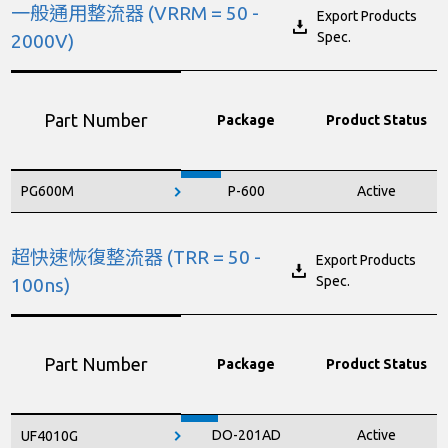
一般通用整流器 (VRRM = 50 -
Export Products
Spec.
2000V)
Part Number
Package
Product Status
PG600M
P-600
Active
超快速恢復整流器 (TRR = 50 -
Export Products
Spec.
100ns)
Part Number
Package
Product Status
DO-201AD
Active
UF4010G