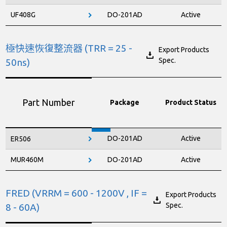
UF408G
DO-201AD
Active
極快速恢復整流器 (TRR = 25 -
Export Products
Spec.
50ns)
Part Number
Package
Product Status
DO-201AD
Active
ER506
MUR460M
DO-201AD
Active
FRED (VRRM = 600 - 1200V , IF =
Export Products
Spec.
8 - 60A)