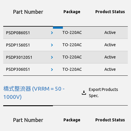
Part Number
Package
Product Status
TO-220AC
Active
PSDP0860S1
TO-220AC
Active
PSDP1560S1
TO-220AC
Active
PSDP30120S1
PSDP3060S1
TO-220AC
Active
橋式整流器 (VRRM = 50 -
Export Products
Spec.
1000V)
Part Number
Package
Product Status