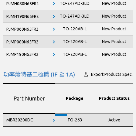
TO-247AD-3LD
New Product
PJMH080N65FR2
TO-247AD-3LD
New Product
PJMH190N65FR2
TO-220AB-L
New Product
PJMP060N65FR2
TO-220AB-L
New Product
PJMP080N65FR2
PJMP190N65FR2
TO-220AB-L
New Product
功率蕭特基二極體 (IF ≧ 1A)
Export Products Spec.
Part Number
Package
Product Status
MBR20200DC
TO-263
Active