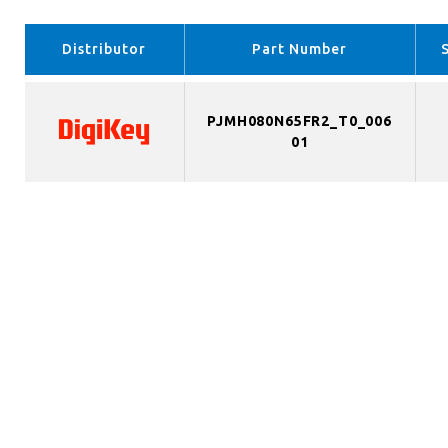
Distributor
Part Number
PJMH080N65FR2_T0_006
01