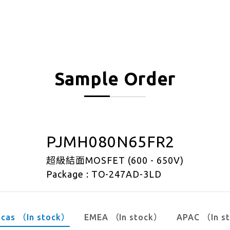
Sample Order
PJMH080N65FR2
超級結面MOSFET (600 - 650V)
Package : TO-247AD-3LD
icas （In stock）
EMEA （In stock）
APAC （In s