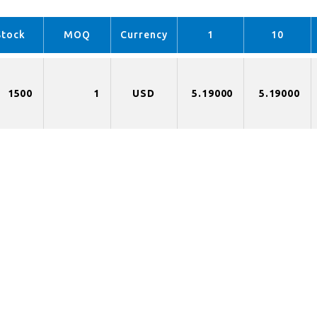
Stock
MOQ
Currency
1
10
1500
1
USD
5.19000
5.19000