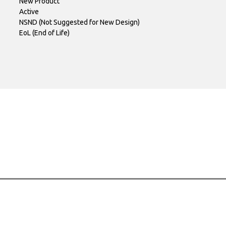
New Product
Active
NSND (Not Suggested for New Design)
EoL (End of Life)