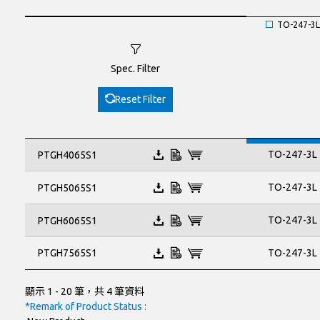
TO-247-3L
Spec. Filter
Reset Filter
TO-247-3L
PTGH4065S1
TO-247-3L
PTGH5065S1
TO-247-3L
PTGH6065S1
PTGH7565S1
TO-247-3L
顯示 1 - 20 筆，共 4 筆資料
*Remark of Product Status :