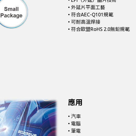
• 外延片平面工藝
• 符合AEC-Q101規範
• 可耐高溫焊接
• 符合歐盟RoHS 2.0無鉛規範
應用
• 汽車
• 電腦
• 筆電