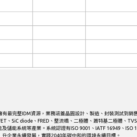
元件領域擁有最完整IDM資源，業務涵蓋晶圓設計、製造、封裝測試
、SiC diode、FRED、整流橋、二極體、蕭特基二極體、T
。系統認證有ISO 9001、IATF 16949、ISO 14000、IS
會，升企業永續發展，實踐2040年碳中和的環境永續目標。