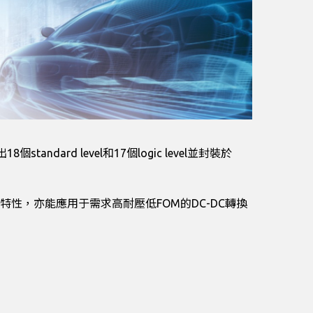
ndard level和17個logic level並封裝於
性，亦能應用于需求高耐壓低FOM的DC-DC轉換