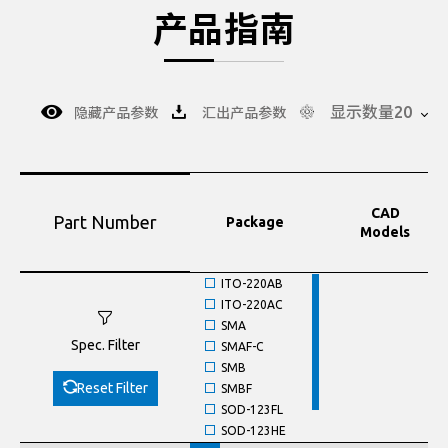
产品指南
显示数量20
隐藏产品参数
汇出产品参数
CAD
Part Number
Package
Models
ITO-220AB
ITO-220AC
SMA
Spec. Filter
SMAF-C
SMB
Reset Filter
SMBF
SOD-123FL
SOD-123HE