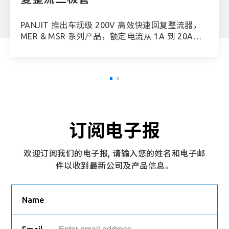
PANJIT 推出车规级 200V 高效快速回复整流器，
MER & MSR 系列产品，额定电流从 1A 到 20A，
薄型封装有 SOD-123FL、SOD-123HE、SMA、
SMB、SMAF-C和SMBF，适用于贴片封装替换常规
用轴向引线或 MELF；高功率封装有 TO-220AC、
ITO-220AC、TO-220AB 和 ITO-220AB，总共推
出62个产品，其中25个料号 AEC-Q101 所验证。
强茂使用掺杂铂技术控制反向恢复时间，有两种类
型 20nS 和 35nS，此高效快速回复整流器可以提高
订阅电子报
开关损耗性能和软回复降低 EMI，并且具有低顺向
压降提高系统设计效率，对于芯片结构我们采用平
面工艺来强化机械特性。MER & MSR 系列可应用
欢迎订阅我们的电子报, 请输入您的姓名和电子邮
于一般整流、反极性、开关和续流设计电路，例
件以收到最新公司及产品信息。
如：Auto-hold、ESP、water pump 更多应用范围
参考如下
Name