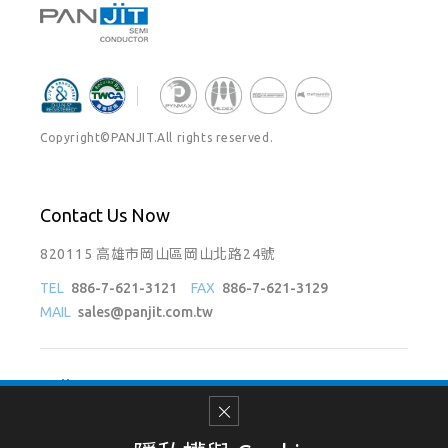
Copyright©PANJIT.All rights reserved.
Contact Us Now
820115 高雄市岡山區岡山北路24號
TEL
886-7-621-3121
FAX
886-7-621-3129
MAIL
sales@panjit.com.tw
Follow Us On