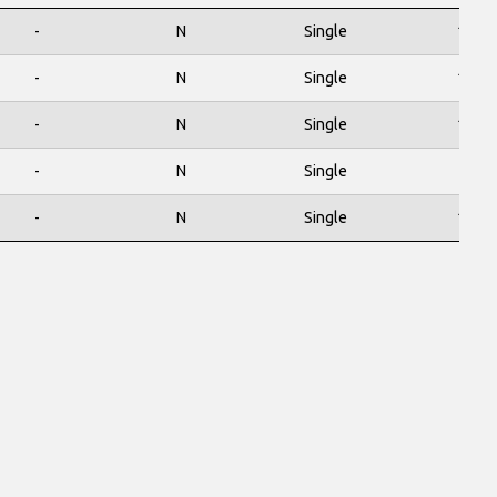
-
N
Single
100
-
N
Single
100
-
N
Single
100
-
N
Single
80
-
N
Single
100