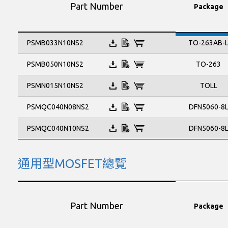
Part Number
Package
TO-263AB-
PSMB033N10NS2
TO-263
PSMB050N10NS2
TOLL
PSMN015N10NS2
DFN5060-8
PSMQC040N08NS2
PSMQC040N10NS2
DFN5060-8
通用型MOSFET總覽
Part Number
Package