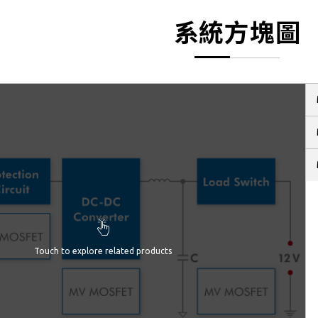
系統方塊圖
Touch to explore related products