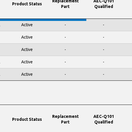
Replacement
AEC-Q101
Product Status
Part
Qualified
L
Active
-
-
Active
-
-
Active
-
-
L
Active
-
-
L
Active
-
-
Replacement
AEC-Q101
Product Status
Part
Qualified