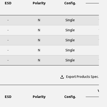
ESD
Polarity
Config.
V
-
N
Single
100
-
N
Single
100
-
N
Single
100
-
N
Single
80
-
N
Single
100
Export Products Spec.
VDS
ESD
Polarity
Config.
V