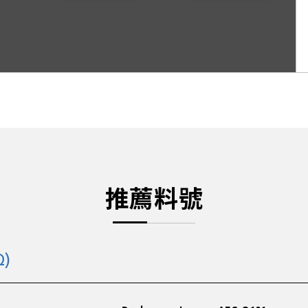
推薦料號
Ω)