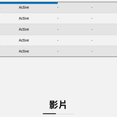
L
Active
-
-
Active
-
-
Active
-
-
L
Active
-
-
L
Active
-
-
影片