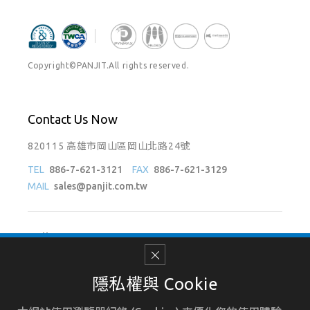
Copyright©PANJIT.All rights reserved.
Contact Us Now
820115 高雄市岡山區岡山北路24號
TEL
886-7-621-3121
FAX
886-7-621-3129
MAIL
sales@panjit.com.tw
Follow Us On
隱私權與 Cookie