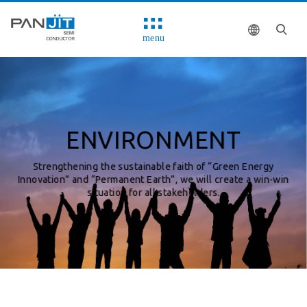
menu
ENVIRONMENT
Strengthening the sustainable faith of “Green Energy
Innovation” and “Permanent Earth”, we will create a win-win
situation for all stakeholders.