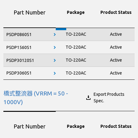
Part Number
Package
Product Status
TO-220AC
Active
PSDP0860S1
TO-220AC
Active
PSDP1560S1
TO-220AC
Active
PSDP30120S1
PSDP3060S1
TO-220AC
Active
橋式整流器 (VRRM = 50 -
Export Products
Spec.
1000V)
Part Number
Package
Product Status