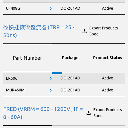
UF408G
DO-201AD
Active
極快速恢復整流器 (TRR = 25 -
Export Products
Spec.
50ns)
Part Number
Package
Product Status
DO-201AD
Active
ER506
MUR460M
DO-201AD
Active
FRED (VRRM = 600 - 1200V , IF =
Export Products
Spec.
8 - 60A)