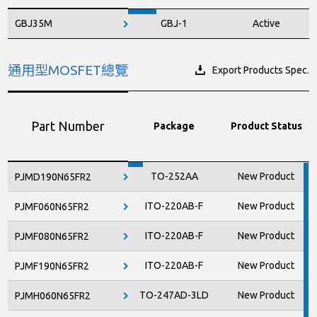
GBJ35M
GBJ-1
Active
通用型MOSFET總覽
Export Products Spec.
Part Number
Package
Product Status
TO-252AA
New Product
PJMD190N65FR2
ITO-220AB-F
New Product
PJMF060N65FR2
ITO-220AB-F
New Product
PJMF080N65FR2
ITO-220AB-F
New Product
PJMF190N65FR2
TO-247AD-3LD
New Product
PJMH060N65FR2