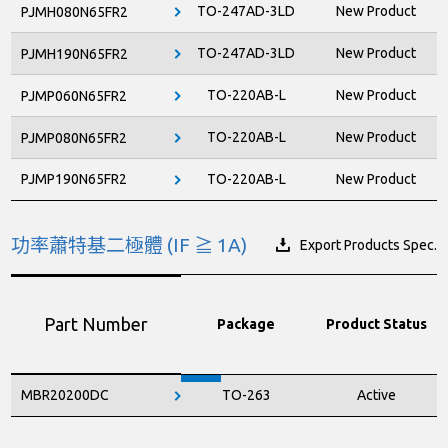
TO-247AD-3LD
New Product
PJMH080N65FR2
TO-247AD-3LD
New Product
PJMH190N65FR2
TO-220AB-L
New Product
PJMP060N65FR2
TO-220AB-L
New Product
PJMP080N65FR2
PJMP190N65FR2
TO-220AB-L
New Product
功率蕭特基二極體 (IF ≧ 1A)
Export Products Spec.
Part Number
Package
Product Status
MBR20200DC
TO-263
Active