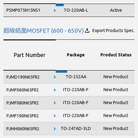
PSMP075N15NS1
TO-220AB-L
Active
超級結面MOSFET (600 - 650V)
Export Products Spec.
Part Number
Package
Product Status
TO-252AA
New Product
PJMD190N65FR2
ITO-220AB-F
New Product
PJMF060N65FR2
ITO-220AB-F
New Product
PJMF080N65FR2
ITO-220AB-F
New Product
PJMF190N65FR2
TO-247AD-3LD
New Product
PJMH060N65FR2