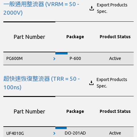
一般通用整流器 (VRRM = 50 -
Export Products
Spec.
2000V)
Part Number
Package
Product Status
PG600M
P-600
Active
超快速恢復整流器 (TRR = 50 -
Export Products
Spec.
100ns)
Part Number
Package
Product Status
DO-201AD
Active
UF4010G