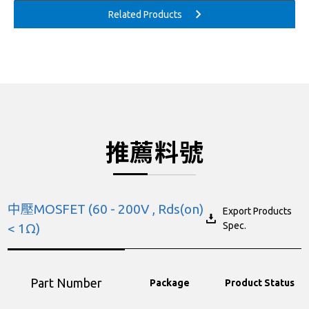
推薦料號
中壓MOSFET (60 - 200V , Rds(on)
Export Products
Spec.
< 1Ω)
Part Number
Package
Product Status