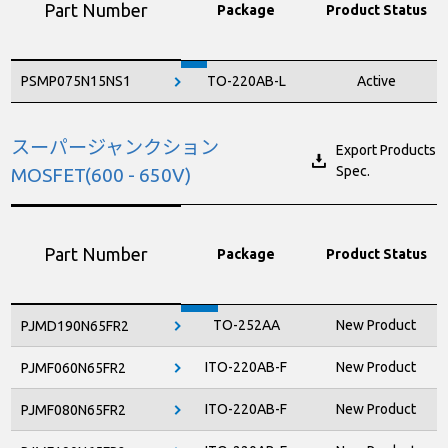
Part Number
Package
Product Status
PSMP075N15NS1
TO-220AB-L
Active
スーパージャンクション
Export Products
Spec.
MOSFET(600 - 650V)
Part Number
Package
Product Status
TO-252AA
New Product
PJMD190N65FR2
ITO-220AB-F
New Product
PJMF060N65FR2
ITO-220AB-F
New Product
PJMF080N65FR2