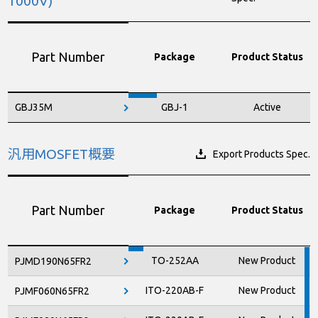
1000V)
Part Number
Package
Product Status
GBJ35M
GBJ-1
Active
汎用MOSFET概要
Export Products Spec.
Part Number
Package
Product Status
TO-252AA
New Product
PJMD190N65FR2
ITO-220AB-F
New Product
PJMF060N65FR2