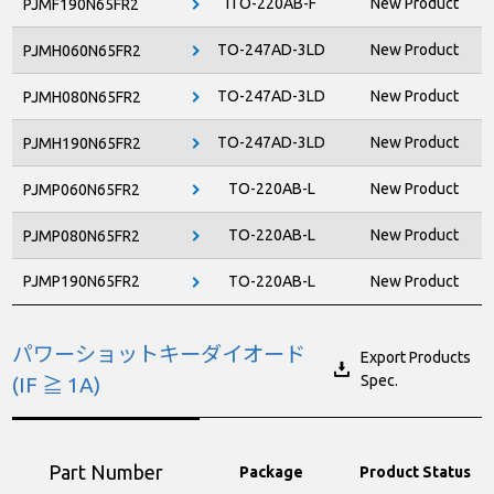
ITO-220AB-F
New Product
PJMF190N65FR2
TO-247AD-3LD
New Product
PJMH060N65FR2
TO-247AD-3LD
New Product
PJMH080N65FR2
TO-247AD-3LD
New Product
PJMH190N65FR2
TO-220AB-L
New Product
PJMP060N65FR2
TO-220AB-L
New Product
PJMP080N65FR2
PJMP190N65FR2
TO-220AB-L
New Product
パワーショットキーダイオード
Export Products
Spec.
(IF ≧ 1A)
Part Number
Package
Product Status