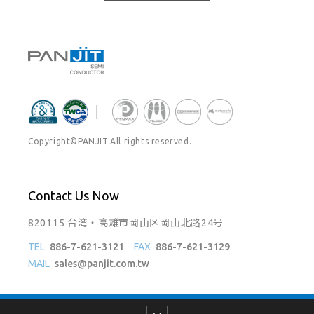
Copyright©PANJIT.All rights reserved.
Contact Us Now
820115 台湾・高雄市岡山区岡山北路24号
TEL
886-7-621-3121
FAX
886-7-621-3129
MAIL
sales@panjit.com.tw