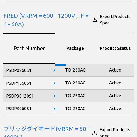
FRED (VRRM = 600 - 1200V , IF =
Export Products
Spec.
4 - 60A)
Part Number
Package
Product Status
TO-220AC
Active
PSDP0860S1
TO-220AC
Active
PSDP1560S1
TO-220AC
Active
PSDP30120S1
PSDP3060S1
TO-220AC
Active
ブリッジダイオード(VRRM = 50 -
Export Products
Spec.