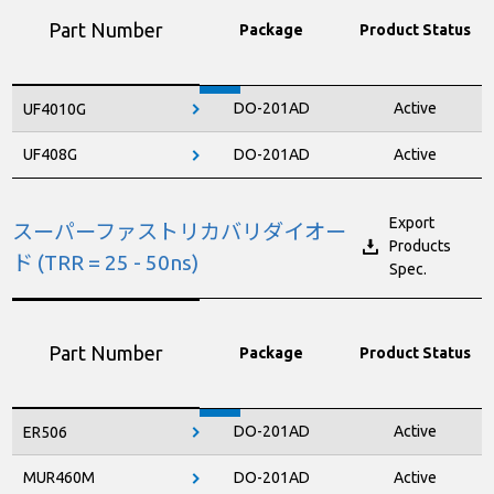
Part Number
Package
Product Status
DO-201AD
Active
UF4010G
UF408G
DO-201AD
Active
Export
スーパーファストリカバリダイオー
Products
ド (TRR = 25 - 50ns)
Spec.
Part Number
Package
Product Status
DO-201AD
Active
ER506
MUR460M
DO-201AD
Active