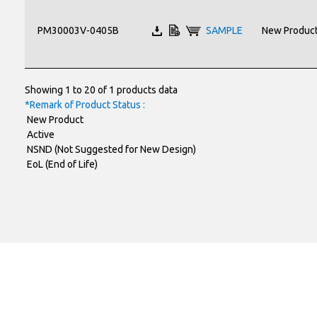
PM30003V-0405B
SAMPLE
New Produc
Showing 1 to 20 of 1 products data
*Remark of Product Status :
New Product
Active
NSND (Not Suggested for New Design)
EoL (End of Life)