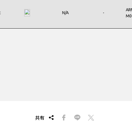
AR
t
N/A
-
M0
共有