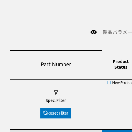
製品パラメ
Product
Part Number
Status
New Produc
Spec. Filter
Reset Filter