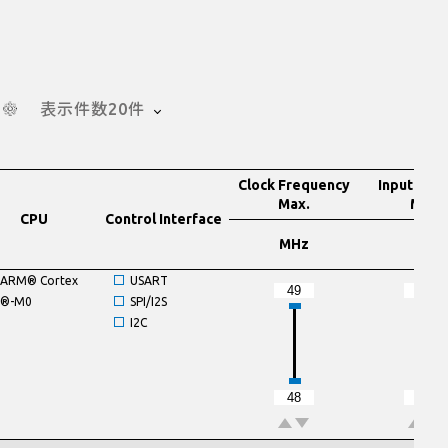
表示件数20件
Clock Frequency
Input Vol
Max.
Min.
CPU
Control Interface
MHz
V
ARM® Cortex
USART
®-M0
SPI/I2S
I2C