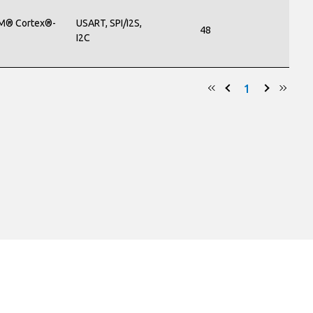
M® Cortex®-
USART, SPI/I2S,
48
7
I2C
1