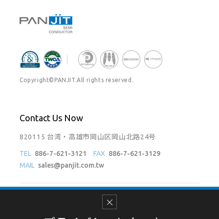
Copyright©PANJIT.All rights reserved.
Contact Us Now
820115 台湾・高雄市岡山区岡山北路24号
TEL
886-7-621-3121
FAX
886-7-621-3129
MAIL
sales@panjit.com.tw
Follow Us On