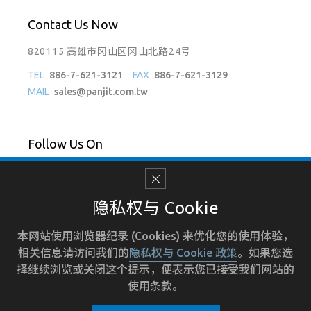
Contact Us Now
820115 高雄市冈山区冈山北路24号
TEL
886-7-621-3121
FAX
886-7-621-3129
MAIL
sales@panjit.com.tw
Follow Us On
隐私权与 Cookie
使用条款
招募人才
人力资源
隐私权政策
本网站使用浏览器纪录 (Cookies) 来优化您的使用体验，
相关信息请访问我们的
隐私权与 Cookie 政策
。如果您选
苏公网安备 32021402001795号
苏ICP备10208382号-1
择继续浏览或关闭这个提示，便表示您已接受我们网站的
使用条款。