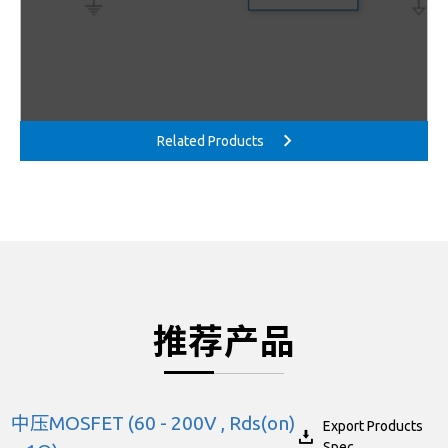
推荐产品
中压MOSFET (60 - 200V , Rds(on)
Export Products
Spec.