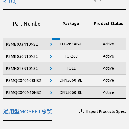
< 1Ω)
Part Number
Package
Product Status
TO-263AB-L
Active
PSMB033N10NS2
TO-263
Active
PSMB050N10NS2
TOLL
Active
PSMN015N10NS2
DFN5060-8L
Active
PSMQC040N08NS2
PSMQC040N10NS2
DFN5060-8L
Active
通用型MOSFET总览
Export Products Spec.