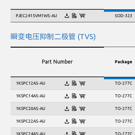
PJEC2415VM1WS-AU
SOD-323
瞬变电压抑制二极管 (TVS)
Part Number
Package
TO-277C
1K5PC12AS-AU
TO-277C
1K5PC14AS-AU
TO-277C
1K5PC20AS-AU
TO-277C
1K5PC22AS-AU
TO-277C
1K5PC24AS-AU