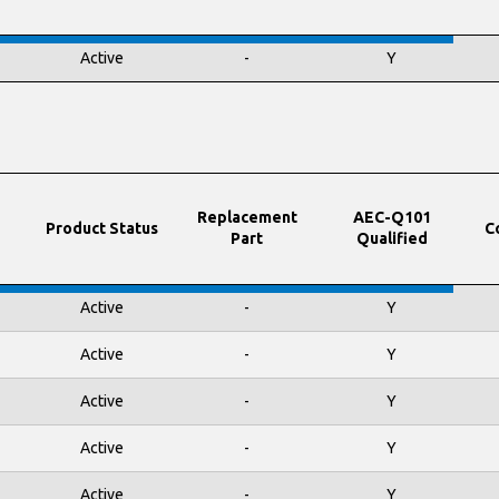
Active
-
Y
Replacement
AEC-Q101
Product Status
C
Part
Qualified
Active
-
Y
Active
-
Y
Active
-
Y
Active
-
Y
Active
-
Y