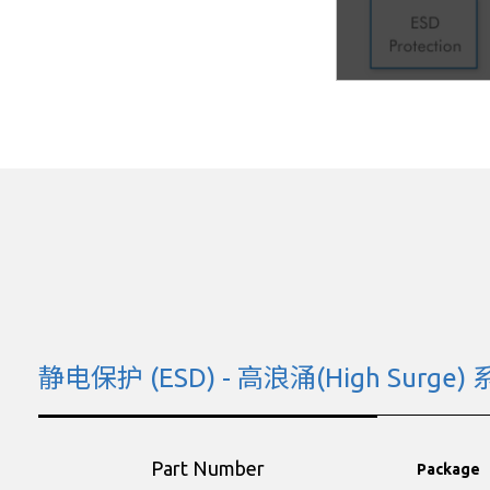
静电保护 (ESD) - 高浪涌(High Surge)
Part Number
Package