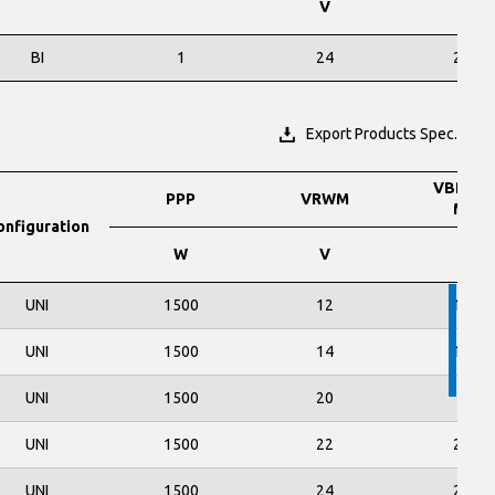
V
V
BI
1
24
25.4
Export Products Spec.
VBR @ I
PPP
VRWM
Min.
onfiguration
W
V
V
UNI
1500
12
13.3
UNI
1500
14
15.6
UNI
1500
20
22
UNI
1500
22
24.4
UNI
1500
24
26.7