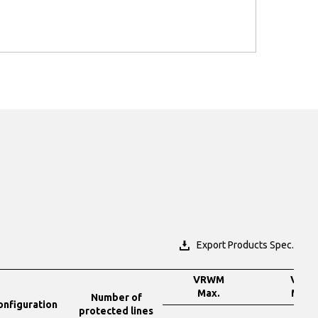
Export Products Spec.
VRWM
VBR
Max.
Min.
Number of
onfiguration
protected lines