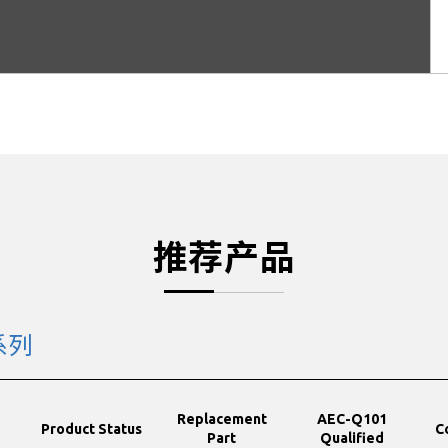
推荐产品
 系列
Replacement
AEC-Q101
Product Status
C
Part
Qualified