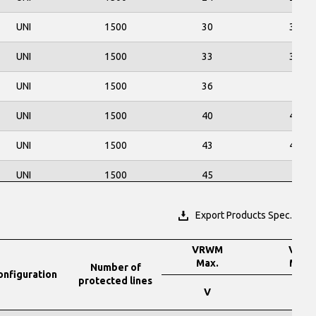
UNI
1500
30
33.3
UNI
1500
33
36.7
UNI
1500
36
40
UNI
1500
40
44.4
UNI
1500
43
47.8
UNI
1500
45
50
UNI
1500
48
53.3
Export Products Spec.
UNI
400
10
11.1
VRWM
VBR
Max.
Min.
UNI
400
11
12.2
Number of
onfiguration
protected lines
V
V
UNI
400
12
13.3