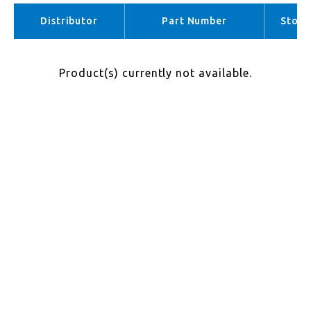
APAC （No stock）
Distributor
Part Number
Stock
Product(s) currently not available.