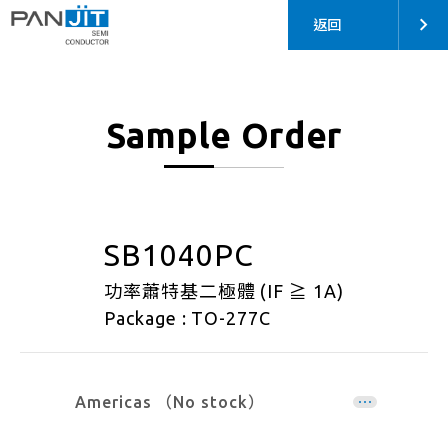
返回
Sample Order
SB1040PC
功率蕭特基二極體 (IF ≧ 1A)
Package : TO-277C
Americas （No stock）
EMEA （No stock）