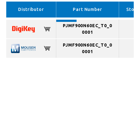
APAC （In stock）
Distributor
Part Number
Stock
PJMF900N60EC_T0_0
86
0001
PJMF900N60EC_T0_0
0001