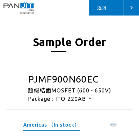
返回
Sample Order
PJMF900N60EC
超級結面MOSFET (600 - 650V)
Package : ITO-220AB-F
Americas （In stock）
EMEA （In stock）