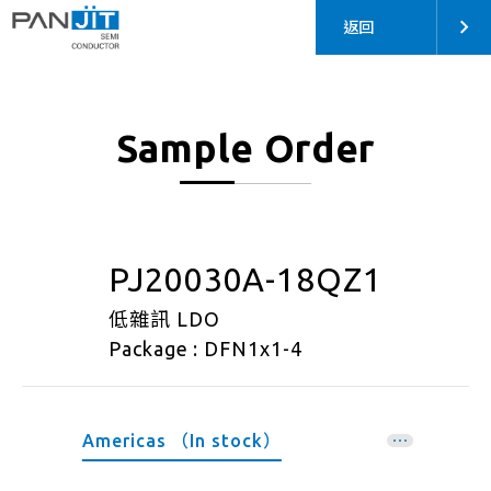
返回
Sample Order
PJ20030A-18QZ1
低雜訊 LDO
Package : DFN1x1-4
Americas （In stock）
EMEA （In stock）