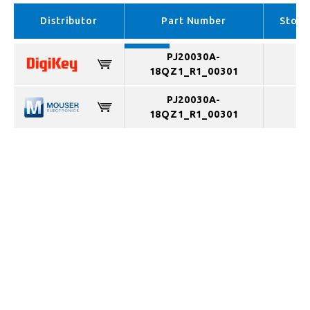
APAC （In stock）
Distributor
Part Number
Stock
PJ20030A-
18QZ1_R1_00301
PJ20030A-
18QZ1_R1_00301