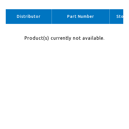
EMEA （No stock）
APAC （No stock）
Distributor
Part Number
Stock
Product(s) currently not available.