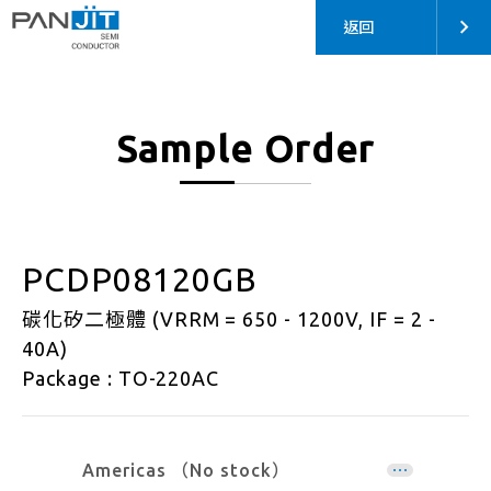
返回
Sample Order
PCDP08120GB
碳化矽二極體 (VRRM = 650 - 1200V, IF = 2 -
40A)
Package : TO-220AC
Americas （No stock）