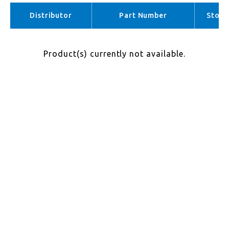
APAC （No stock）
Distributor
Part Number
Stock
Product(s) currently not available.