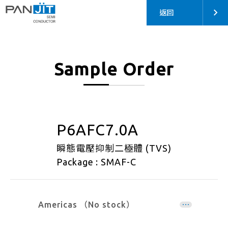
返回
Sample Order
P6AFC7.0A
瞬態電壓抑制二極體 (TVS)
Package : SMAF-C
Americas （No stock）
EMEA （No stock）