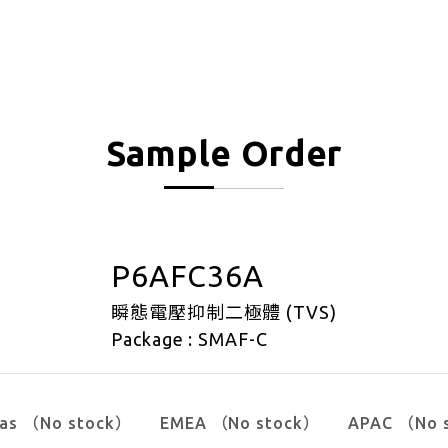
Sample Order
P6AFC36A
瞬態電壓抑制二極體 (TVS)
Package : SMAF-C
cas （No stock）
EMEA （No stock）
APAC （No 