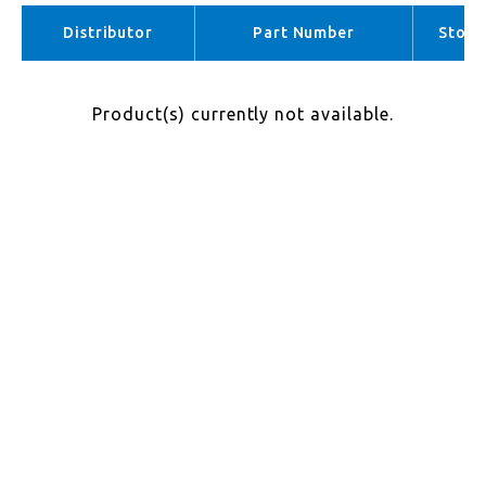
APAC （No stock）
Distributor
Part Number
Stock
Product(s) currently not available.