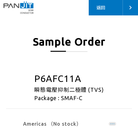
返回
Sample Order
P6AFC11A
瞬態電壓抑制二極體 (TVS)
Package : SMAF-C
Americas （No stock）
EMEA （No stock）