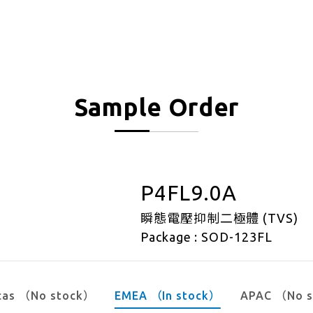
Sample Order
P4FL9.0A
瞬態電壓抑制二極體 (TVS)
Package : SOD-123FL
cas （No stock）
EMEA （In stock）
APAC （No 