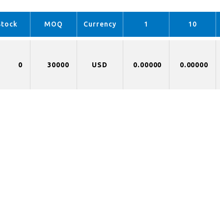
Stock
MOQ
Currency
1
10
0
30000
USD
0.00000
0.00000