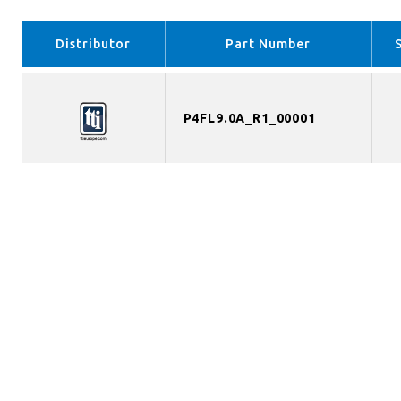
Distributor
Part Number
P4FL9.0A_R1_00001