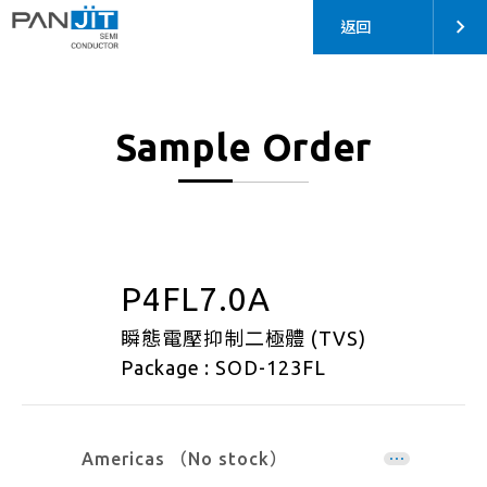
返回
Sample Order
P4FL7.0A
瞬態電壓抑制二極體 (TVS)
Package : SOD-123FL
Americas （No stock）