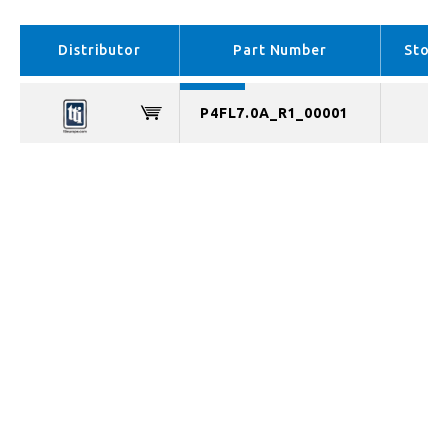
EMEA （In stock）
APAC （No stock）
Distributor
Part Number
Stock
P4FL7.0A_R1_00001