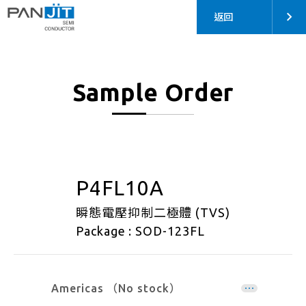
返回
Sample Order
P4FL10A
瞬態電壓抑制二極體 (TVS)
Package : SOD-123FL
Americas （No stock）