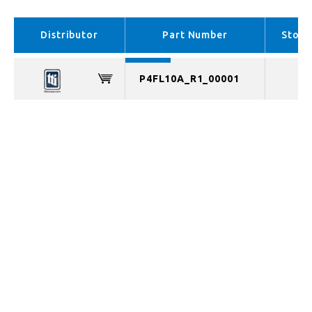
EMEA （In stock）
APAC （No stock）
Distributor
Part Number
Stock
P4FL10A_R1_00001