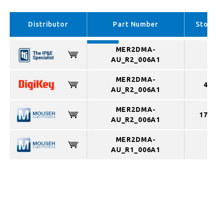
EMEA （In stock）
APAC （In stock）
Distributor
Part Number
Stock
MER2DMA-
AU_R2_006A1
MER2DMA-
484
AU_R2_006A1
MER2DMA-
1762
AU_R2_006A1
MER2DMA-
AU_R1_006A1