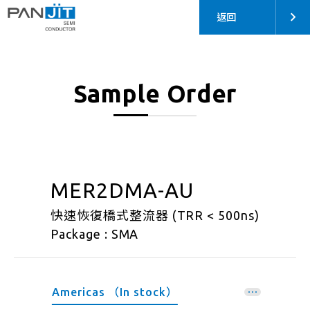
返回
Sample Order
MER2DMA-AU
快速恢復橋式整流器 (TRR < 500ns)
Package : SMA
Americas （In stock）