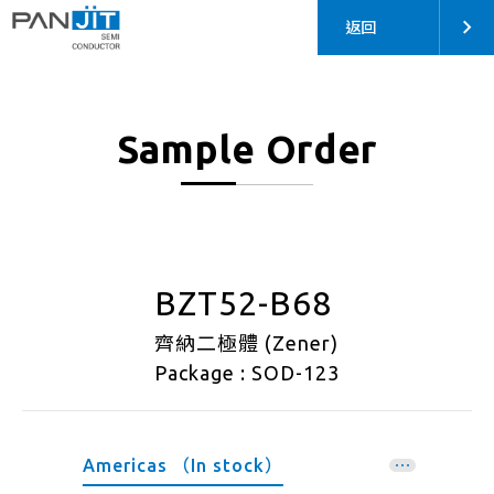
返回
Sample Order
BZT52-B68
齊納二極體 (Zener)
Package : SOD-123
Americas （In stock）