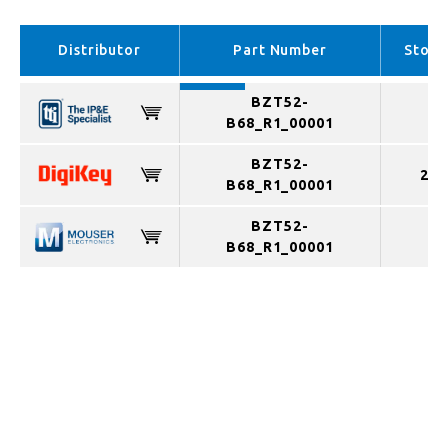
EMEA （In stock）
APAC （In stock）
Distributor
Part Number
Stock
BZT52-
B68_R1_00001
BZT52-
296
B68_R1_00001
BZT52-
B68_R1_00001