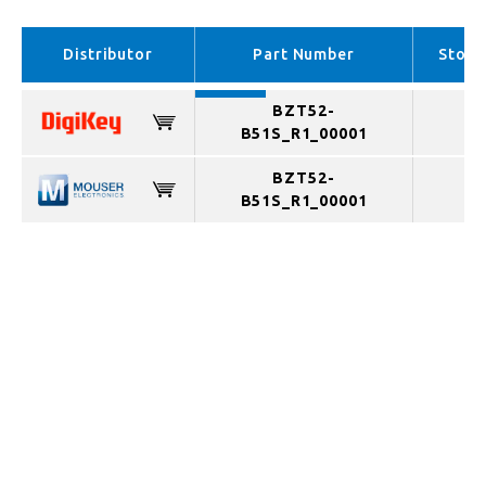
EMEA （In stock）
APAC （In stock）
Distributor
Part Number
Stock
BZT52-
B51S_R1_00001
BZT52-
B51S_R1_00001