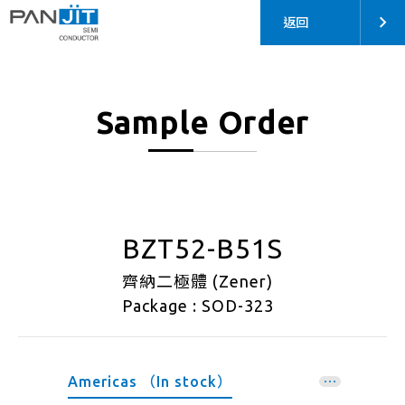
返回
Sample Order
BZT52-B51S
齊納二極體 (Zener)
Package : SOD-323
Americas （In stock）