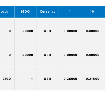
Stock
MOQ
Currency
1
10
0
50000
USD
0.00000
0.00000
0
50000
USD
0.00000
0.00000
2920
1
USD
0.26000
0.21500