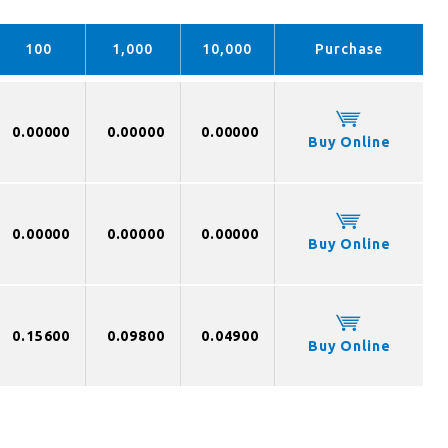
100
1,000
10,000
Purchase
0.00000
0.00000
0.00000
Buy Online
0.00000
0.00000
0.00000
Buy Online
0.15600
0.09800
0.04900
Buy Online