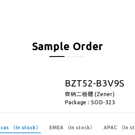
Sample Order
BZT52-B3V9S
齊納二極體 (Zener)
Package : SOD-323
icas （In stock）
EMEA （In stock）
APAC （In s