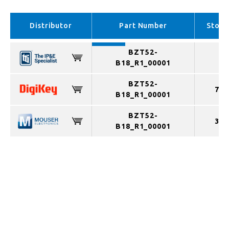
EMEA （In stock）
APAC （In stock）
Distributor
Part Number
Stock
BZT52-
B18_R1_00001
BZT52-
758
B18_R1_00001
BZT52-
330
B18_R1_00001