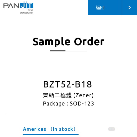
返回
Sample Order
BZT52-B18
齊納二極體 (Zener)
Package : SOD-123
Americas （In stock）