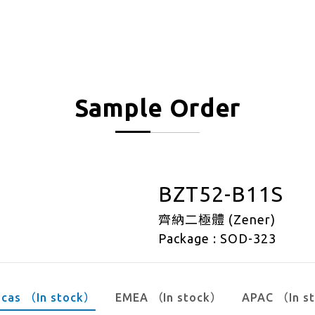
Sample Order
BZT52-B11S
齊納二極體 (Zener)
Package : SOD-323
icas （In stock）
EMEA （In stock）
APAC （In s