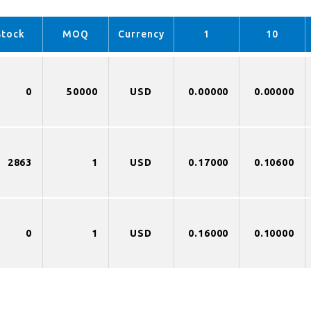
Stock
MOQ
Currency
1
10
0
50000
USD
0.00000
0.00000
2863
1
USD
0.17000
0.10600
0
1
USD
0.16000
0.10000