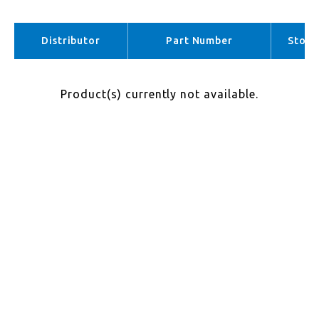
EMEA （No stock）
APAC （No stock）
Distributor
Part Number
Stock
Product(s) currently not available.