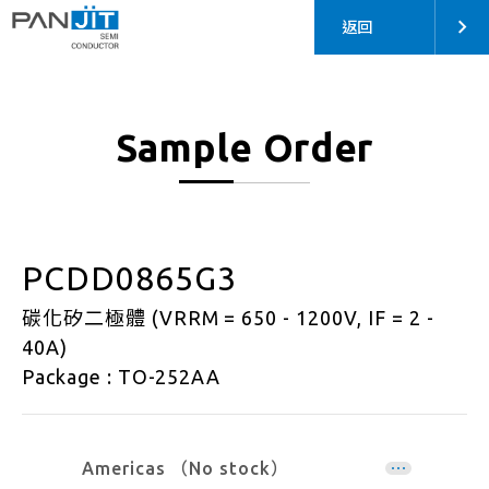
返回
Sample Order
PCDD0865G3
碳化矽二極體 (VRRM = 650 - 1200V, IF = 2 -
40A)
Package : TO-252AA
Americas （No stock）