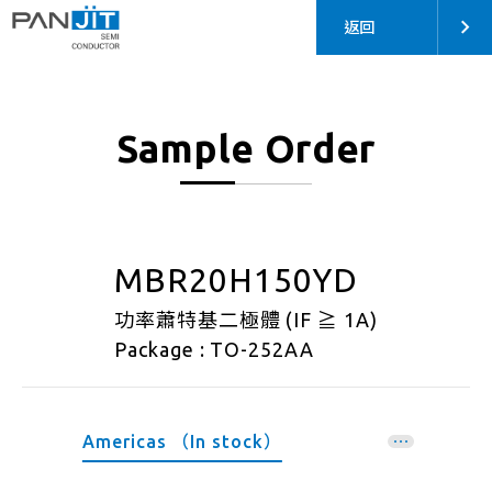
返回
Sample Order
MBR20H150YD
功率蕭特基二極體 (IF ≧ 1A)
Package : TO-252AA
Americas （In stock）
EMEA （In stock）