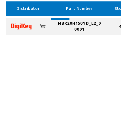
APAC （In stock）
Distributor
Part Number
Stock
MBR20H150YD_L2_0
466
0001