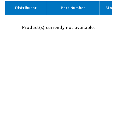
APAC （No stock）
Distributor
Part Number
Stock
Product(s) currently not available.