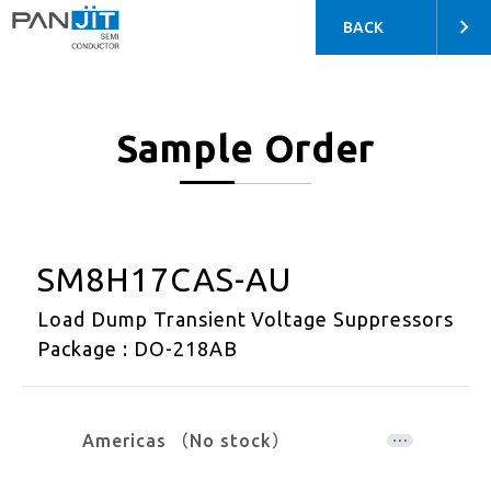
BACK
Sample Order
SM8H17CAS-AU
Load Dump Transient Voltage Suppressors
Package : DO-218AB
Americas （No stock）
EMEA （No stock）