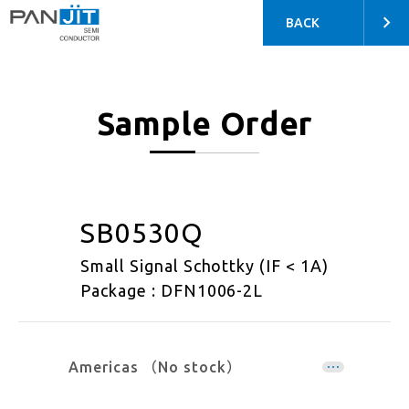
BACK
Sample Order
SB0530Q
Small Signal Schottky (IF < 1A)
Package : DFN1006-2L
Americas （No stock）
EMEA （No stock）