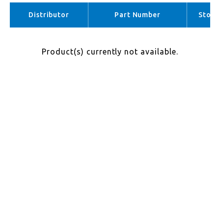
APAC （No stock）
Distributor
Part Number
Stock
Product(s) currently not available.