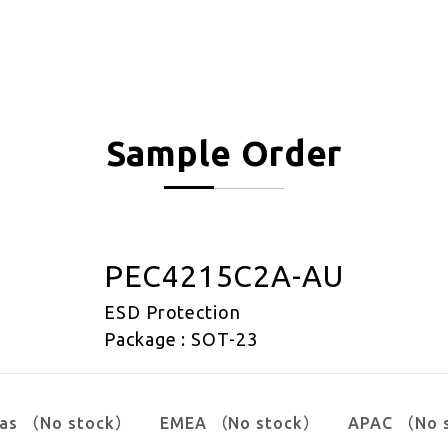
Sample Order
PEC4215C2A-AU
ESD Protection
Package : SOT-23
cas （No stock）
EMEA （No stock）
APAC （No 