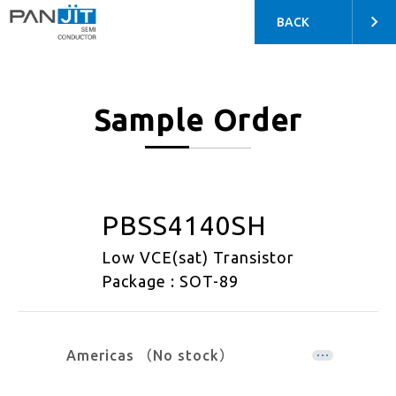
BACK
Sample Order
PBSS4140SH
Low VCE(sat) Transistor
Package : SOT-89
Americas （No stock）
EMEA （No stock）