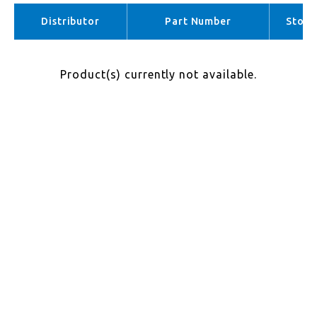
APAC （No stock）
Distributor
Part Number
Stock
Product(s) currently not available.