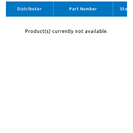
APAC （No stock）
Distributor
Part Number
Stock
Product(s) currently not available.