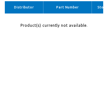
APAC （No stock）
Distributor
Part Number
Stock
Product(s) currently not available.