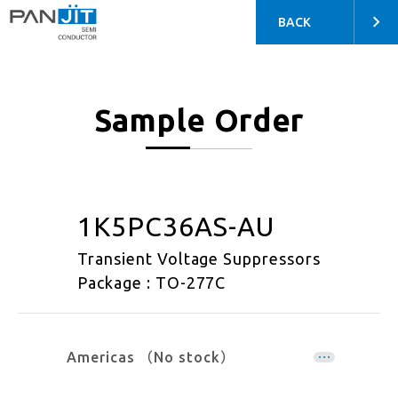
BACK
Sample Order
1K5PC36AS-AU
Transient Voltage Suppressors
Package : TO-277C
Americas （No stock）
EMEA （No stock）