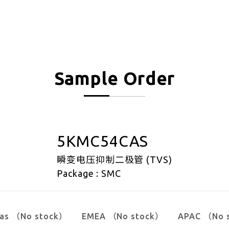
Sample Order
5KMC54CAS
瞬变电压抑制二极管 (TVS)
Package : SMC
cas （No stock）
EMEA （No stock）
APAC （No 