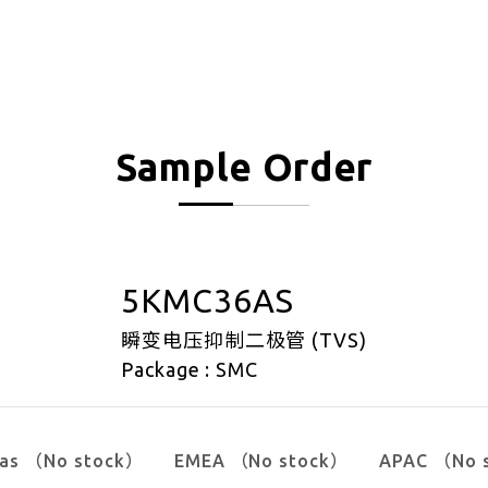
Sample Order
5KMC36AS
瞬变电压抑制二极管 (TVS)
Package : SMC
cas （No stock）
EMEA （No stock）
APAC （No 