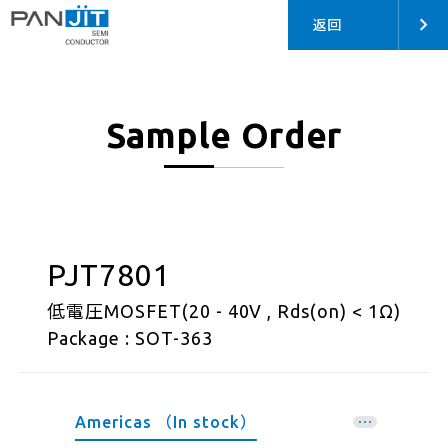
返回
Sample Order
PJT7801
低電圧MOSFET(20 - 40V , Rds(on) < 1Ω)
Package : SOT-363
Americas （In stock）