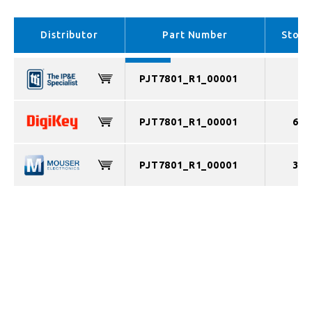
EMEA （In stock）
APAC （In stock）
Distributor
Part Number
Stock
PJT7801_R1_00001
PJT7801_R1_00001
625
PJT7801_R1_00001
300