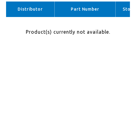
APAC （No stock）
Distributor
Part Number
Stock
Product(s) currently not available.