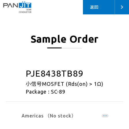
返回
Sample Order
PJE8438TB89
小信号MOSFET (Rds(on) > 1Ω)
Package : SC-89
Americas （No stock）
EMEA （No stock）