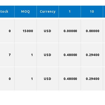
Stock
MOQ
Currency
1
10
0
15000
USD
0.00000
0.00000
7
1
USD
0.48000
0.29400
0
1
USD
0.48000
0.29400