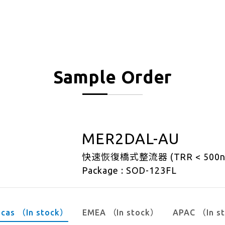
Sample Order
MER2DAL-AU
快速恢復橋式整流器 (TRR < 500n
Package : SOD-123FL
icas （In stock）
EMEA （In stock）
APAC （In s