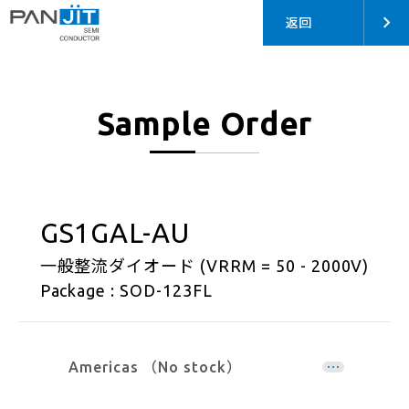
返回
Sample Order
GS1GAL-AU
一般整流ダイオード (VRRM = 50 - 2000V)
Package : SOD-123FL
Americas （No stock）
EMEA （No stock）