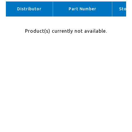
APAC （No stock）
Distributor
Part Number
Stock
Product(s) currently not available.